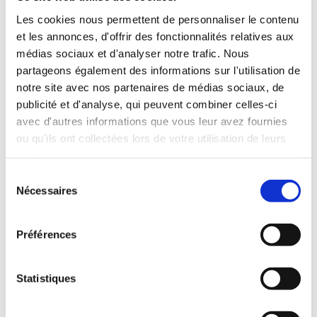
Les cookies nous permettent de personnaliser le contenu
et les annonces, d'offrir des fonctionnalités relatives aux
médias sociaux et d'analyser notre trafic. Nous
partageons également des informations sur l'utilisation de
notre site avec nos partenaires de médias sociaux, de
publicité et d'analyse, qui peuvent combiner celles-ci
avec d'autres informations que vous leur avez fournies
ou qu'ils ont collectées lors de votre utilisation de leurs
services.
Sélection
Nécessaires
du
consentement
Au cœur de l’
Ardèche méridionale
, tout près des
Gorges de l’Ardèche, venez découvrir l’
Auberge de
Préférences
la Tour de Brison
.
Petit
hôtel 3 étoiles de charme
ou
gîtes
,
Statistiques
restaurant panoramique
, vous trouverez les
vacances qui vous ressemblent.