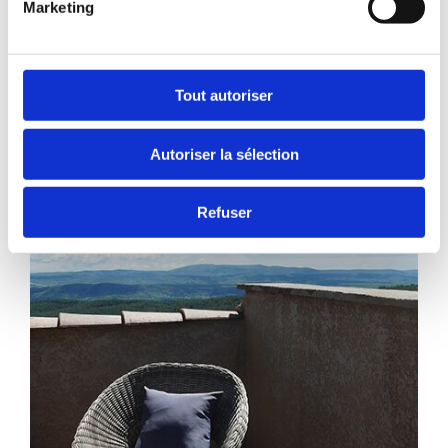
Marketing
Bain dans la piscine à débordement, relaxation
dans le spa de nage (couvert et chauffé de
septembre à mai), balade en forêt, déjeuner en
terrasse ensoleillée… et pourquoi pas une nuit dans
Tout autoriser
notre
cabane en bois
?
En famille, entre amis ou en amoureux, Claude et
Autoriser la sélection
Pascale vous accueillent en toute simplicité à
Sanilhac.
Refuser