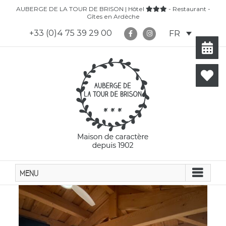
Skip
AUBERGE DE LA TOUR DE BRISON | Hôtel
- Restaurant -
to
Gîtes en Ardèche
content
+33 (0)4 75 39 29 00
FR
HÔTEL 3 ÉTOILES
Tradition familiale depuis 1902
Clim
Wi-Fi
TV
Terrasse
Jardin