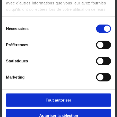
avec d'autres informations que vous leur avez fournies
Paleron de bœuf braisé à l’ancienne
ou qu'ils ont collectées lors de votre utilisation de leurs
Magret de canard
services.
Gigot d’agneau
Faux filet de boeuf braisé au thym
Sélection
Canette aux cèpes
Nécessaires
du
consentement
Fromage
ou
Dessert
Préférences
Plateau de fromages affinés
Plateau de pâtisseries : Tartelettes aux fruits,
Statistiques
choux à la crème, Saint-Honoré, barquettes
aux marrons…
Profiteroles au chocolat
Marketing
Sorbets maison
Menu enfant (moins de 12
Tout autoriser
ans)
Autoriser la sélection
Faux filet grillé avec gratin dauphinois